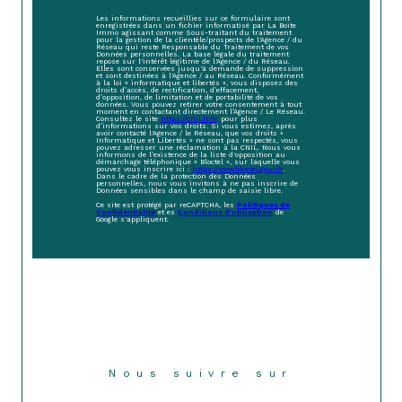
Les informations recueillies sur ce formulaire sont
enregistrées dans un fichier informatisé par La Boite
Immo agissant comme Sous-traitant du traitement
pour la gestion de la clientèle/prospects de l'Agence / du
Réseau qui reste Responsable du Traitement de vos
Données personnelles. La base légale du traitement
repose sur l'intérêt légitime de l'Agence / du Réseau.
Elles sont conservées jusqu'à demande de suppression
et sont destinées à l'Agence / au Réseau. Conformément
à la loi « informatique et libertés », vous disposez des
droits d’accès, de rectification, d’effacement,
d’opposition, de limitation et de portabilité de vos
données. Vous pouvez retirer votre consentement à tout
moment en contactant directement l’Agence / Le Réseau.
Consultez le site
https://cnil.fr/fr
pour plus
d’informations sur vos droits. Si vous estimez, après
avoir contacté l'Agence / le Réseau, que vos droits «
Informatique et Libertés » ne sont pas respectés, vous
pouvez adresser une réclamation à la CNIL. Nous vous
informons de l’existence de la liste d'opposition au
démarchage téléphonique « Bloctel », sur laquelle vous
pouvez vous inscrire ici :
https://www.bloctel.gouv.fr
.
Dans le cadre de la protection des Données
personnelles, nous vous invitons à ne pas inscrire de
Données sensibles dans le champ de saisie libre.
Ce site est protégé par reCAPTCHA, les
Politiques de
Confidentialité
et es
Conditions d'utilisation
de
Google s'appliquent.
Nous suivre sur