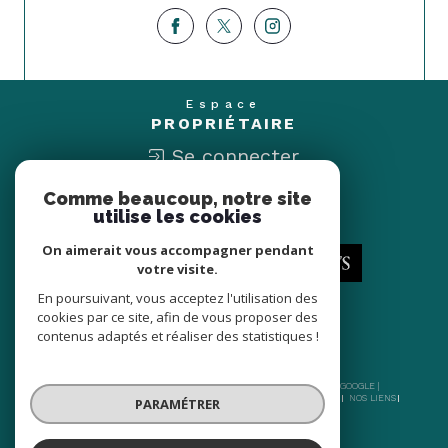
Espace
PROPRIÉTAIRE
Se connecter
Comme beaucoup, notre site
Nous
utilise les cookies
ADHÉRONS
On aimerait vous accompagner pendant
votre visite.
En poursuivant, vous acceptez l'utilisation des
cookies par ce site, afin de vous proposer des
contenus adaptés et réaliser des statistiques !
© 2026 | TOUS DROITS RÉSERVÉS | TRADUCTION POWERED BY GOOGLE |
NOS HONORAIRES
PLAN DU SITE
MENTIONS LÉGALES
ADMIN
NOS LIENS
PARAMÉTRER
POLITIQUE RGPD
COOKIES