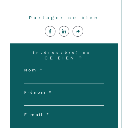
Partager ce bien
Intéressé(e) par
CE BIEN ?
Nom *
Prénom *
E-mail *