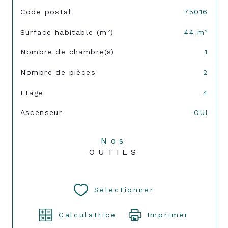
TRAD_SIROCCO_Caracteristique
Valeurs
Code postal
75016
Surface habitable (m²)
44 m²
Nombre de chambre(s)
1
Nombre de pièces
2
Etage
4
Ascenseur
OUI
Nos
OUTILS
Sélectionner
Calculatrice
Imprimer