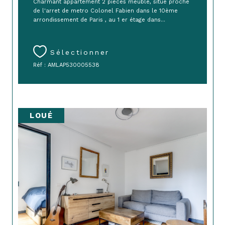
Charmant appartement 2 pièces meublé, situé proche
de l'arret de metro Colonel Fabien dans le 10ème
arrondissement de Paris , au 1 er étage dans...
Sélectionner
Réf : AMLAP530005538
LOUÉ