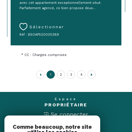
avec cet appartement exceptionnellement situé.
Parfaitement agencé, ce bien propose deux...
Sélectionner
Réf : BSOAP520005389
* CC : Charges comprises
1
2
3
4
Espace
PROPRIÉTAIRE
Se connecter
Comme beaucoup, notre site
Nous