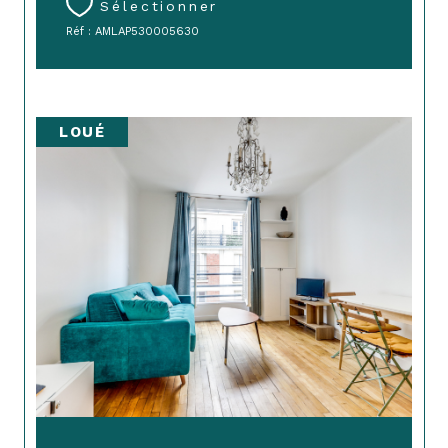
Sélectionner
Réf : AMLAP530005630
LOUÉ