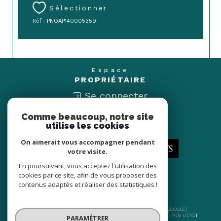
Sélectionner
Réf : PNOAP140005359
Espace
PROPRIÉTAIRE
Se connecter
Comme beaucoup, notre site
Nous
utilise les cookies
ADHÉRONS
On aimerait vous accompagner pendant
votre visite.
En poursuivant, vous acceptez l'utilisation des
cookies par ce site, afin de vous proposer des
contenus adaptés et réaliser des statistiques !
© 2026 | TOUS DROITS RÉSERVÉS | TRADUCTION POWERED BY GOOGLE |
NOS HONORAIRES
PLAN DU SITE
MENTIONS LÉGALES
ADMIN
NOS LIENS
PARAMÉTRER
POLITIQUE RGPD
COOKIES