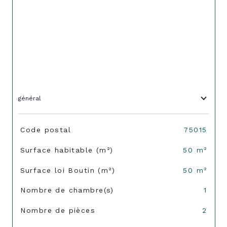
général
TRAD_SIROCCO_Caracteristique
Valeurs
Code postal
75015
Surface habitable (m²)
50 m²
Surface loi Boutin (m²)
50 m²
Nombre de chambre(s)
1
Nombre de pièces
2