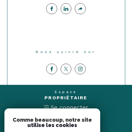
Nous suivre sur
Espace
PROPRIÉTAIRE
Se connecter
Comme beaucoup, notre site
Nous
utilise les cookies
ADHÉRONS