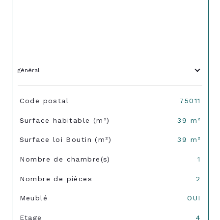
général
TRAD_SIROCCO_Caracteristique
Valeurs
Code postal
75011
Surface habitable (m²)
39 m²
Surface loi Boutin (m²)
39 m²
Nombre de chambre(s)
1
Nombre de pièces
2
Meublé
OUI
Etage
4