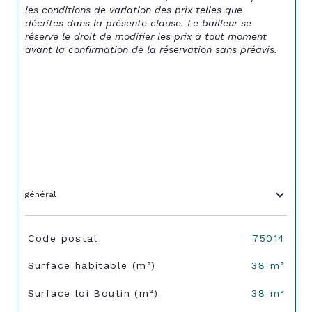
les conditions de variation des prix telles que 
décrites dans la présente clause. Le bailleur se 
réserve le droit de modifier les prix à tout moment 
avant la confirmation de la réservation sans préavis.
général
TRAD_SIROCCO_Caracteristique
Valeurs
Code postal
75014
Surface habitable (m²)
38 m²
Surface loi Boutin (m²)
38 m²