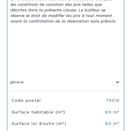
les conditions de variation des prix telles que 
décrites dans la présente clause. Le bailleur se 
réserve le droit de modifier les prix à tout moment 
avant la confirmation de la réservation sans préavis.
général
TRAD_SIROCCO_Caracteristique
Valeurs
Code postal
75014
Surface habitable (m²)
80 m²
Surface loi Boutin (m²)
80 m²