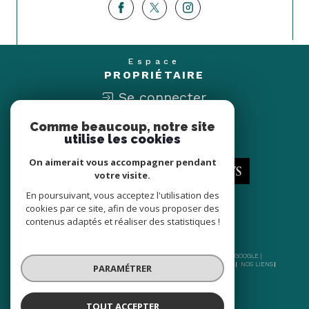
Espace
PROPRIÉTAIRE
Se connecter
Comme beaucoup, notre site
Nous
utilise les cookies
ADHÉRONS
On aimerait vous accompagner pendant
votre visite.
En poursuivant, vous acceptez l'utilisation des
cookies par ce site, afin de vous proposer des
contenus adaptés et réaliser des statistiques !
© 2026 | TOUS DROITS RÉSERVÉS | TRADUCTION POWERED BY GOOGLE |
NOS HONORAIRES
PLAN DU SITE
MENTIONS LÉGALES
ADMIN
NOS LIENS
PARAMÉTRER
POLITIQUE RGPD
COOKIES
TOUT ACCEPTER