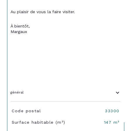
Au plaisir de vous la faire visiter.
À bientôt,
Margaux
général
TRAD_SIROCCO_Caracteristique
Valeurs
Code postal
33300
Surface habitable (m²)
147 m²