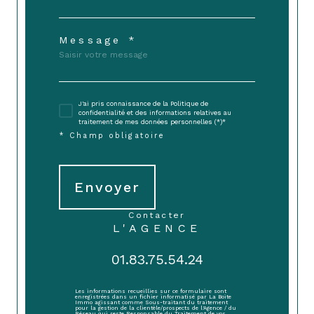
Message *
J'ai pris connaissance de la Politique de
confidentialité et des informations relatives au
traitement de mes données personnelles (*)*
* Champ obligatoire
Envoyer
contacter
L'AGENCE
01.83.75.54.24
Les informations recueillies sur ce formulaire sont
enregistrées dans un fichier informatisé par La Boite
Immo agissant comme Sous-traitant du traitement
pour la gestion de la clientèle/prospects de l'Agence / du
Réseau qui reste Responsable du Traitement de vos