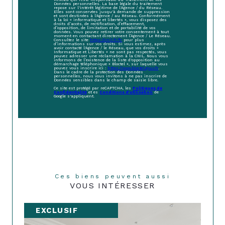
Données personnelles. La base légale du traitement
repose sur l'intérêt légitime de l'Agence / du Réseau.
Elles sont conservées jusqu'à demande de suppression
et sont destinées à l'Agence / au Réseau. Conformément
à la loi « informatique et libertés », vous disposez des
droits d’accès, de rectification, d’effacement,
d’opposition, de limitation et de portabilité de vos
données. Vous pouvez retirer votre consentement à tout
moment en contactant directement l’Agence / Le Réseau.
Consultez le site
https://cnil.fr/fr
pour plus
d’informations sur vos droits. Si vous estimez, après
avoir contacté l'Agence / le Réseau, que vos droits «
Informatique et Libertés » ne sont pas respectés, vous
pouvez adresser une réclamation à la CNIL. Nous vous
informons de l’existence de la liste d'opposition au
démarchage téléphonique « Bloctel », sur laquelle vous
pouvez vous inscrire ici :
https://www.bloctel.gouv.fr
.
Dans le cadre de la protection des Données
personnelles, nous vous invitons à ne pas inscrire de
Données sensibles dans le champ de saisie libre.
Ce site est protégé par reCAPTCHA, les
Politiques de
Confidentialité
et es
Conditions d'utilisation
de
Google s'appliquent.
Ces biens peuvent aussi
VOUS INTÉRESSER
EXCLUSIF