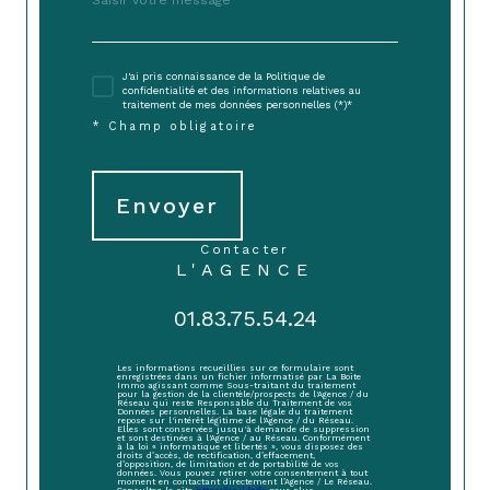
J'ai pris connaissance de la Politique de
confidentialité et des informations relatives au
traitement de mes données personnelles (*)*
* Champ obligatoire
Envoyer
contacter
L'AGENCE
01.83.75.54.24
Les informations recueillies sur ce formulaire sont
enregistrées dans un fichier informatisé par La Boite
Immo agissant comme Sous-traitant du traitement
pour la gestion de la clientèle/prospects de l'Agence / du
Réseau qui reste Responsable du Traitement de vos
Données personnelles. La base légale du traitement
repose sur l'intérêt légitime de l'Agence / du Réseau.
Elles sont conservées jusqu'à demande de suppression
et sont destinées à l'Agence / au Réseau. Conformément
à la loi « informatique et libertés », vous disposez des
droits d’accès, de rectification, d’effacement,
d’opposition, de limitation et de portabilité de vos
données. Vous pouvez retirer votre consentement à tout
moment en contactant directement l’Agence / Le Réseau.