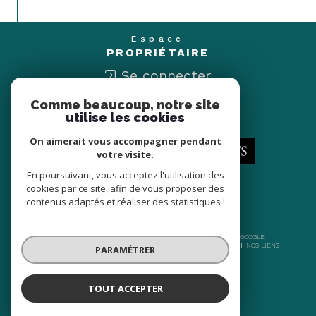
Espace
PROPRIÉTAIRE
Se connecter
Comme beaucoup, notre site
Nous
utilise les cookies
ADHÉRONS
On aimerait vous accompagner pendant
votre visite.
En poursuivant, vous acceptez l'utilisation des
cookies par ce site, afin de vous proposer des
contenus adaptés et réaliser des statistiques !
© 2026 | TOUS DROITS RÉSERVÉS | TRADUCTION POWERED BY GOOGLE |
NOS HONORAIRES
PLAN DU SITE
MENTIONS LÉGALES
ADMIN
NOS LIENS
PARAMÉTRER
POLITIQUE RGPD
COOKIES
TOUT ACCEPTER