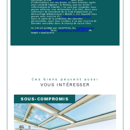
Consultez le site
https://cnil.fr/fr
pour plus
d’informations sur vos droits. Si vous estimez, après
avoir contacté l'Agence / le Réseau, que vos droits «
Informatique et Libertés » ne sont pas respectés, vous
pouvez adresser une réclamation à la CNIL. Nous vous
informons de l’existence de la liste d'opposition au
démarchage téléphonique « Bloctel », sur laquelle vous
pouvez vous inscrire ici :
https://www.bloctel.gouv.fr
.
Dans le cadre de la protection des Données
personnelles, nous vous invitons à ne pas inscrire de
Données sensibles dans le champ de saisie libre.
Ce site est protégé par reCAPTCHA, les
Politiques de
Confidentialité
et es
Conditions d'utilisation
de
Google s'appliquent.
Ces biens peuvent aussi
VOUS INTÉRESSER
SOUS-COMPROMIS