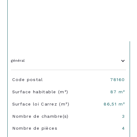
général
TRAD_SIROCCO_Caracteristique
Valeurs
Code postal
78160
Surface habitable (m²)
87 m²
Surface loi Carrez (m²)
86,51 m²
Nombre de chambre(s)
3
Nombre de pièces
4