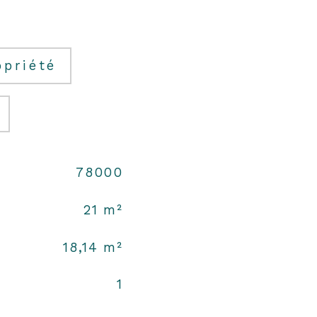
opriété
78000
21 m²
18,14 m²
1