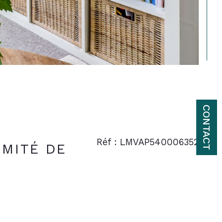
CONTACT
Réf : LMVAP540006352
IMITÉ DE