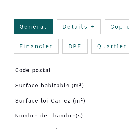
Général
Détails +
Copr
Financier
DPE
Quartier
TRAD_SIROCCO_Caracteristique
Valeurs
Code postal
Surface habitable (m²)
Surface loi Carrez (m²)
Nombre de chambre(s)