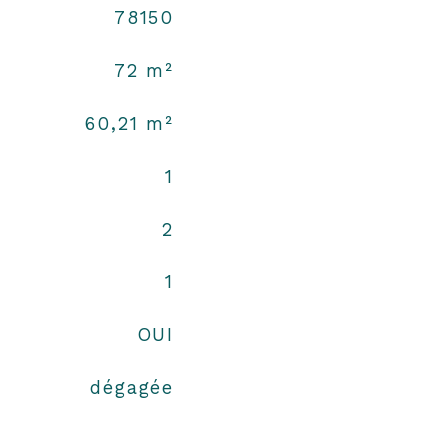
78150
72 m²
60,21 m²
1
2
1
OUI
dégagée