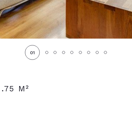
01
.75 M²