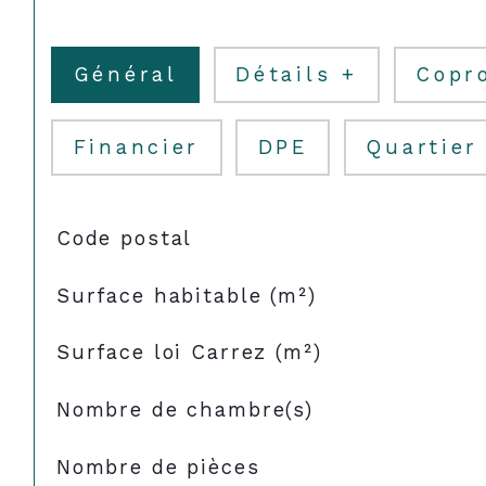
Général
Détails +
Copr
Financier
DPE
Quartier
TRAD_SIROCCO_Caracteristique
Valeurs
Code postal
Surface habitable (m²)
Surface loi Carrez (m²)
Nombre de chambre(s)
Nombre de pièces