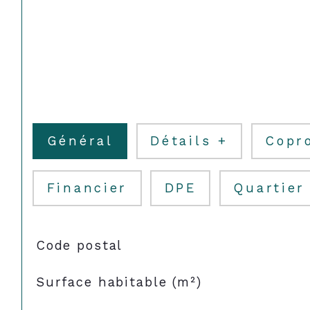
Général
Détails +
Copr
Financier
DPE
Quartier
TRAD_SIROCCO_Caracteristique
Valeurs
Code postal
Surface habitable (m²)