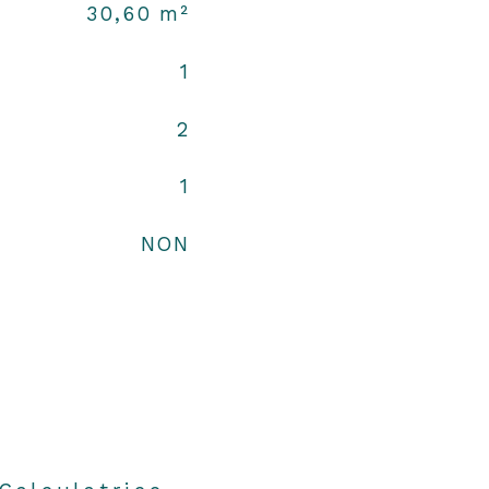
30,60 m²
1
2
1
NON