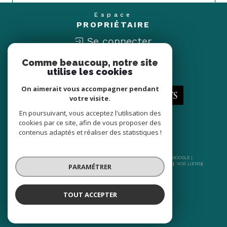
Espace
PROPRIÉTAIRE
Se connecter
Comme beaucoup, notre site
Nous
utilise les cookies
ADHÉRONS
On aimerait vous accompagner pendant
votre visite.
En poursuivant, vous acceptez l'utilisation des
cookies par ce site, afin de vous proposer des
contenus adaptés et réaliser des statistiques !
© 2026 | TOUS DROITS RÉSERVÉS | TRADUCTION POWERED BY GOOGLE |
NOS HONORAIRES
PLAN DU SITE
MENTIONS LÉGALES
ADMIN
NOS LIENS
PARAMÉTRER
POLITIQUE RGPD
COOKIES
TOUT ACCEPTER