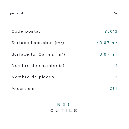
général
TRAD_SIROCCO_Caracteristique
Valeurs
Code postal
75013
Surface habitable (m²)
43,67 m²
Surface loi Carrez (m²)
43,67 m²
Nombre de chambre(s)
1
Nombre de pièces
2
Ascenseur
OUI
Nos
OUTILS