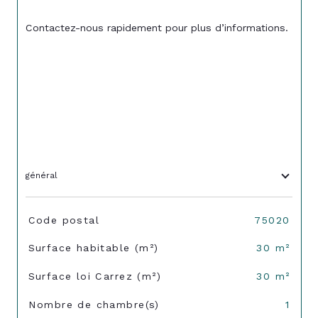
Contactez-nous rapidement pour plus d’informations.
général
TRAD_SIROCCO_Caracteristique
Valeurs
Code postal
75020
Surface habitable (m²)
30 m²
Surface loi Carrez (m²)
30 m²
Nombre de chambre(s)
1