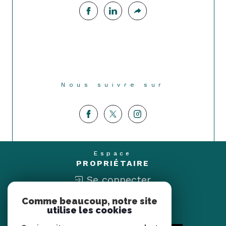
Nous suivre sur
Espace
PROPRIÉTAIRE
Se connecter
Comme beaucoup, notre site
Nous
utilise les cookies
ADHÉRONS