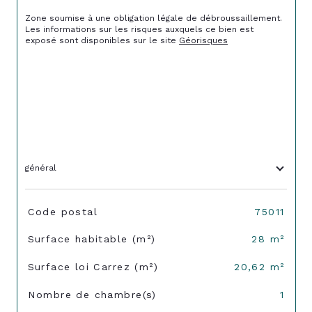
Zone soumise à une obligation légale de débroussaillement.
Les informations sur les risques auxquels ce bien est 
exposé sont disponibles sur le site 
Géorisques
général
TRAD_SIROCCO_Caracteristique
Valeurs
Code postal
75011
Surface habitable (m²)
28 m²
Surface loi Carrez (m²)
20,62 m²
Nombre de chambre(s)
1