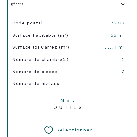
général
TRAD_SIROCCO_Caracteristique
Valeurs
Code postal
75017
Surface habitable (m²)
55 m²
Surface loi Carrez (m²)
55,71 m²
Nombre de chambre(s)
2
Nombre de pièces
3
Nombre de niveaux
1
Nos
OUTILS
Sélectionner