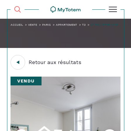
ACCUEIL
VENTE
PARIS
APPARTEMENT
T3
3P 56M TERRASSE
Retour aux résultats
VENDU