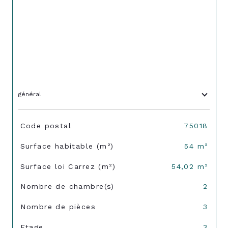
général
TRAD_SIROCCO_Caracteristique
Valeurs
Code postal
75018
Surface habitable (m²)
54 m²
Surface loi Carrez (m²)
54,02 m²
Nombre de chambre(s)
2
Nombre de pièces
3
Etage
3