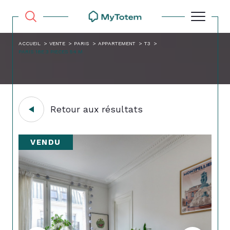
ACCUEIL
VENTE
PARIS
APPARTEMENT
T3
PARIS 18E 3 PIECES 54 M
Retour aux résultats
VENDU