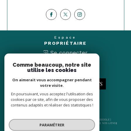
Espace
PROPRIÉTAIRE
Se connecter
Comme beaucoup, notre site
Nous
utilise les cookies
ADHÉRONS
On aimerait vous accompagner pendant
votre visite.
En poursuivant, vous acceptez l'utilisation des
cookies par ce site, afin de vous proposer des
contenus adaptés et réaliser des statistiques !
© 2026 | TOUS DROITS RÉSERVÉS | TRADUCTION POWERED BY GOOGLE |
NOS HONORAIRES
PLAN DU SITE
MENTIONS LÉGALES
ADMIN
NOS LIENS
PARAMÉTRER
POLITIQUE RGPD
COOKIES