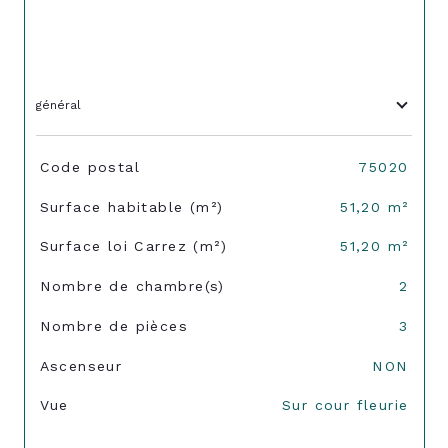
général
TRAD_SIROCCO_Caracteristique
Valeurs
Code postal
75020
Surface habitable (m²)
51,20 m²
Surface loi Carrez (m²)
51,20 m²
Nombre de chambre(s)
2
Nombre de pièces
3
Ascenseur
NON
Vue
Sur cour fleurie