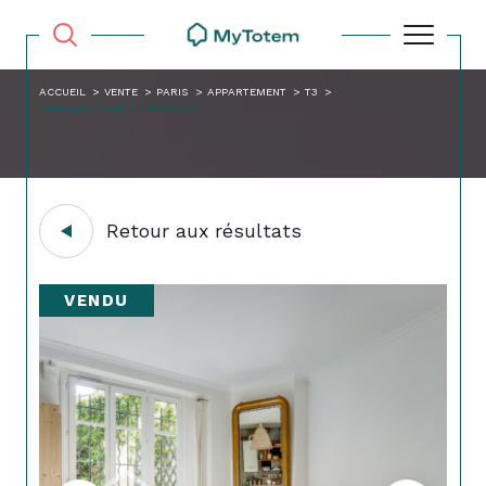
ACCUEIL
VENTE
PARIS
APPARTEMENT
T3
MENILMONTANT 3 PIECES 52M
Retour aux résultats
VENDU