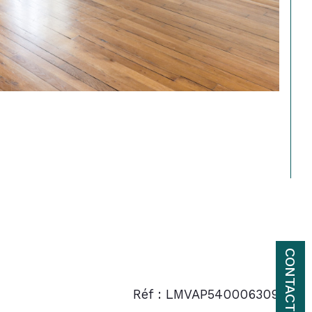
CONTACT
Réf : LMVAP540006309