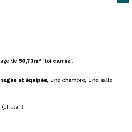
age de 
50,73m² "loi carrez".
énagée et équipée
, une chambre, une salle 
(cf plan)