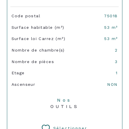
TRAD_SIROCCO_Caracteristique
Valeurs
Code postal
75018
Surface habitable (m²)
53 m²
Surface loi Carrez (m²)
53 m²
Nombre de chambre(s)
2
Nombre de pièces
3
Etage
1
Ascenseur
NON
Nos
OUTILS
Sélectionner