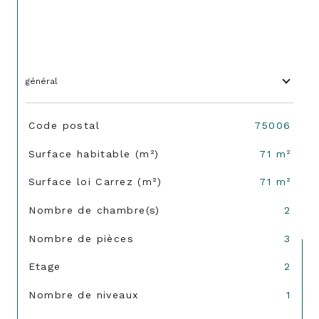
général
TRAD_SIROCCO_Caracteristique
Valeurs
Code postal
75006
Surface habitable (m²)
71 m²
Surface loi Carrez (m²)
71 m²
Nombre de chambre(s)
2
Nombre de pièces
3
Etage
2
Nombre de niveaux
1