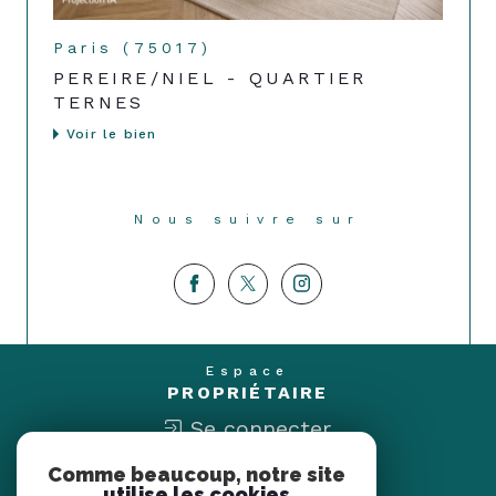
Paris (75017)
PEREIRE/NIEL - QUARTIER
TERNES
Voir le bien
Nous suivre sur
Espace
PROPRIÉTAIRE
Se connecter
Comme beaucoup, notre site
Nous
utilise les cookies