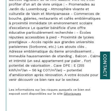
profiter d’un art de vivre unique : - Promenades au 
Jardin du Luxembourg - Atmosphère vivante et 
culturelle de Vavin et Montparnasse - Commerces de 
bouche, galeries, restaurants et cafés emblématiques 
à proximité immédiate Un environnement scolaire 
d’excellence Le quartier bénéficie d’une offre 
éducative particulièrement recherchée : - Écoles 
réputées accessibles à pied - Proximité de lycées 
prestigieux - Accès rapide aux grandes universités 
parisiennes (Sorbonne, etc.) Les atouts clés . 
Adresse emblématique du 6eme arrondissement . 
CONTACT
Immeuble haussmannien de standing . Balcon . Calme 
et intimité (un seul appartement par palier . Fort 
potentiel de valorisation . Cave DPE : E (255 
kWh/m²/an – 56 kg CO?/m²/an) – potentiel 
d’amélioration après rénovation. A votre écoute pour 
venir découvrir ce bien rare sur le secteur.
Les informations sur les risques auxquels ce bien est 
exposé sont disponibles sur le site 
Géorisques