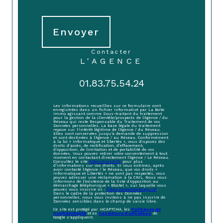
Envoyer
contacter
L'AGENCE
01.83.75.54.24
Les informations recueillies sur ce formulaire sont
enregistrées dans un fichier informatisé par La Boite
Immo agissant comme Sous-traitant du traitement
pour la gestion de la clientèle/prospects de l'Agence / du
Réseau qui reste Responsable du Traitement de vos
Données personnelles. La base légale du traitement
repose sur l'intérêt légitime de l'Agence / du Réseau.
Elles sont conservées jusqu'à demande de suppression
et sont destinées à l'Agence / au Réseau. Conformément
à la loi « informatique et libertés », vous disposez des
droits d’accès, de rectification, d’effacement,
d’opposition, de limitation et de portabilité de vos
données. Vous pouvez retirer votre consentement à tout
moment en contactant directement l’Agence / Le Réseau.
Consultez le site
https://cnil.fr/fr
pour plus
d’informations sur vos droits. Si vous estimez, après
avoir contacté l'Agence / le Réseau, que vos droits «
Informatique et Libertés » ne sont pas respectés, vous
pouvez adresser une réclamation à la CNIL. Nous vous
informons de l’existence de la liste d'opposition au
démarchage téléphonique « Bloctel », sur laquelle vous
pouvez vous inscrire ici :
https://www.bloctel.gouv.fr
.
Dans le cadre de la protection des Données
personnelles, nous vous invitons à ne pas inscrire de
Données sensibles dans le champ de saisie libre.
Ce site est protégé par reCAPTCHA, les
Politiques de
Confidentialité
et es
Conditions d'utilisation
de
Google s'appliquent.