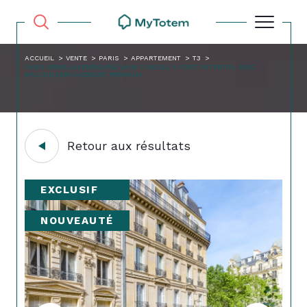
ACCUEIL
VENTE
PARIS
APPARTEMENT
T3
PARIS 6EME LUXEMBOURG VAVIN 3 PIECES A FORT POTENTIEL AVEC
BALCON EMPLACEMENT PREMIUM
Retour aux résultats
EXCLUSIF
NOUVEAUTÉ