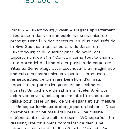
1 180 000 €
Paris 6 – Luxembourg / Vavin – Élégant appartement 
avec balcon dans un immeuble haussmannien de 
prestige Dans l’un des secteurs les plus exclusifs de 
la Rive Gauche, à quelques pas du Jardin du 
Luxembourg et du quartier prisé de Vavin, cet 
appartement de 71 m² Carrez incarne tout le charme 
et le potentiel de l’immobilier parisien de caractère. 
Situé au 2eme étage avec ascenseur d’un magnifique 
immeuble haussmannien aux parties communes 
remarquables, ce bien rare bénéficie d’un seul 
appartement par palier, garantissant calme et 
intimité. Un cadre de vie raffiné à révéler À rénover 
selon vos envies, cet appartement offre une base 
idéale pour créer un lieu de vie élégant et sur mesure 
: - Un séjour lumineux prolongé par un balcon - Deux 
chambres aux volumes équilibrés - Une cuisine 
indépendante - Une salle de bain - WC séparés - Un 
dressing Une cave vient compléter ce bien. Une 
adresse signature de la Rive Gauche Vivre ici, c’est 