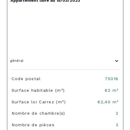
Appartement libre au 15/03/2023
général
TRAD_SIROCCO_Caracteristique
Valeurs
Code postal
75016
Surface habitable (m²)
62 m²
Surface loi Carrez (m²)
62,40 m²
Nombre de chambre(s)
2
Nombre de pièces
3