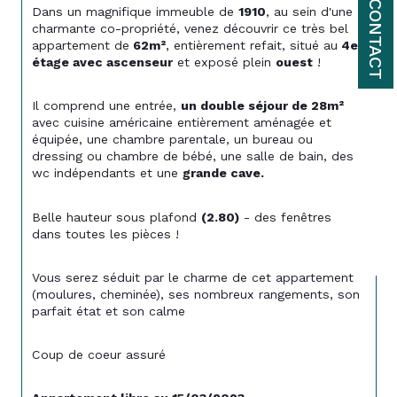
CONTACT
Dans un magnifique immeuble de 
1910
, au sein d'une 
charmante co-propriété, venez découvrir ce très bel 
appartement de
 62m²
, entièrement refait, situé au
 4e 
étage avec ascenseur
 et exposé plein 
ouest
 !
Il comprend une entrée, 
un double séjour de 28m²
avec cuisine américaine entièrement aménagée et 
équipée, une chambre parentale, un bureau ou 
dressing ou chambre de bébé, une salle de bain, des 
wc indépendants et une 
grande cave.
Belle hauteur sous plafond 
(2.80)
 - des fenêtres 
dans toutes les pièces !
Vous serez séduit par le charme de cet appartement 
(moulures, cheminée), ses nombreux rangements, son 
parfait état et son calme
Coup de coeur assuré