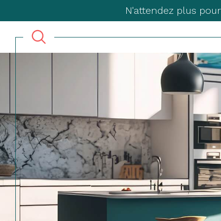
N'attendez plus pour
Acheter
Lo
TYPE DE BIEN
de l'ancien
à l'a
du neuf
en sa
de l'immo pro
de l