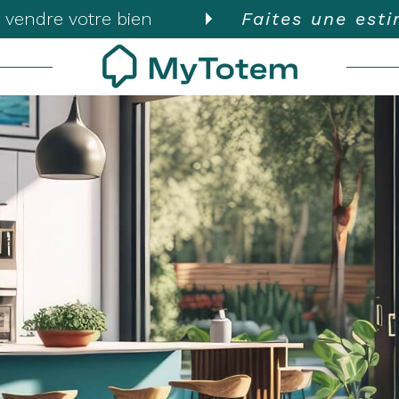
 vendre votre bien
Faites une est
Voir les
82
annonces
uer
Estimer
BUDGET
nnée
isonnier
'immo pro