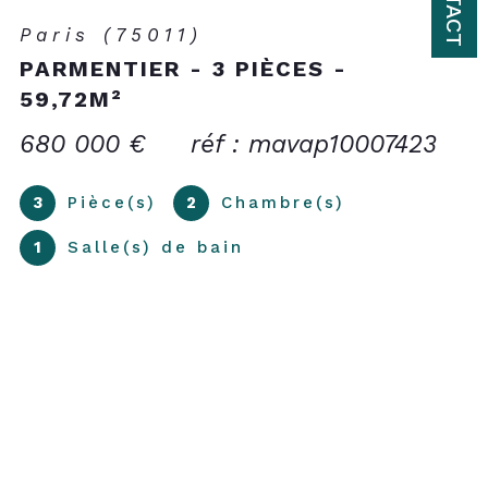
Paris (75011)
PARMENTIER - 3 PIÈCES -
59,72M²
680 000 €
réf : mavap10007423
3
Pièce(s)
2
Chambre(s)
1
Salle(s) de bain