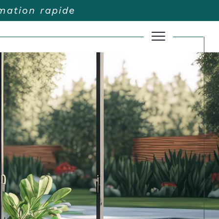
imation rapide
Filtrer
Réinitialiser les filtres