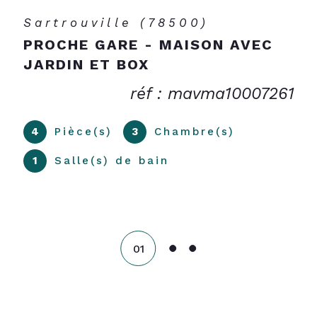
Sartrouville (78500)
PROCHE GARE - MAISON AVEC
JARDIN ET BOX
réf : mavma10007261
4
Pièce(s)
3
Chambre(s)
1
Salle(s) de bain
01