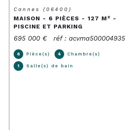
Cannes (06400)
MAISON - 6 PIÈCES - 127 M² -
PISCINE ET PARKING
695 000 €
réf : acvma500004935
6
Pièce(s)
4
Chambre(s)
1
Salle(s) de bain