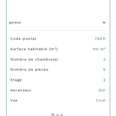
général
TRAD_SIROCCO_Caracteristique
Valeurs
Code postal
75011
Surface habitable (m²)
110 m²
Nombre de chambre(s)
3
Nombre de pièces
5
Etage
2
Ascenseur
OUI
Vue
Cour
Nos