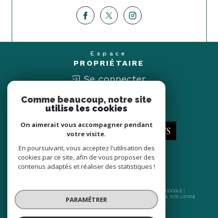
Espace
PROPRIÉTAIRE
Se connecter
Comme beaucoup, notre site
Nous
utilise les cookies
ADHÉRONS
On aimerait vous accompagner pendant
votre visite.
En poursuivant, vous acceptez l'utilisation des
cookies par ce site, afin de vous proposer des
contenus adaptés et réaliser des statistiques !
© 2026 | TOUS DROITS RÉSERVÉS | TRADUCTION POWERED BY GOOGLE |
NOS HONORAIRES
PLAN DU SITE
MENTIONS LÉGALES
ADMIN
NOS LIENS
PARAMÉTRER
POLITIQUE RGPD
COOKIES