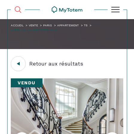
ACCUEIL
VENTE
PARIS
APPARTEMENT
T5
HOTEL DE VILLE 5 PIECES 110M
Retour aux résultats
VENDU