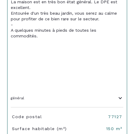
La maison est en très bon état général. Le DPE est 
excellent. 
Entourée d'un très beau jardin, vous serez au calme 
pour profiter de ce bien rare sur le secteur. 
-
A quelques minutes à pieds de toutes les 
commodités. 
général
TRAD_SIROCCO_Caracteristique
Valeurs
Code postal
77127
Surface habitable (m²)
150 m²