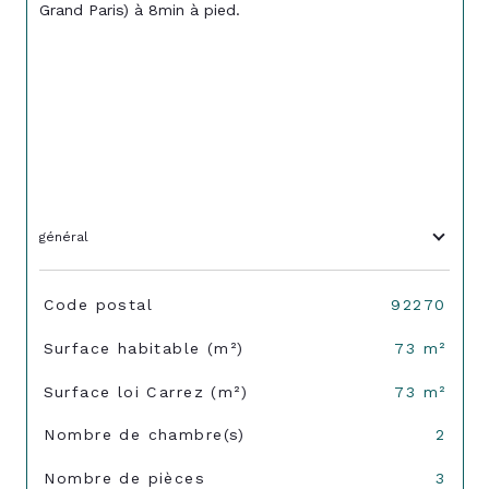
Grand Paris) à 8min à pied.
général
TRAD_SIROCCO_Caracteristique
Valeurs
Code postal
92270
Surface habitable (m²)
73 m²
Surface loi Carrez (m²)
73 m²
Nombre de chambre(s)
2
Nombre de pièces
3