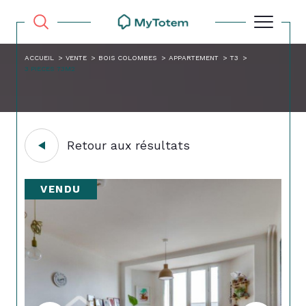
ACCUEIL
VENTE
BOIS COLOMBES
APPARTEMENT
T3
3 PIECES 73M2
Retour aux résultats
VENDU