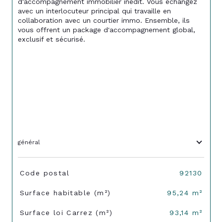
d'accompagnement immobilier inédit. Vous échangez 
avec un interlocuteur principal qui travaille en 
collaboration avec un courtier immo. Ensemble, ils 
vous offrent un package d'accompagnement global, 
exclusif et sécurisé.
général
TRAD_SIROCCO_Caracteristique
Valeurs
Code postal
92130
Surface habitable (m²)
95,24 m²
Surface loi Carrez (m²)
93,14 m²