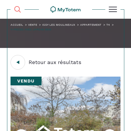
ACCUEIL
VENTE
ISSY LES MOULINEAUX
APPARTEMENT
T4
4 PIECES AVEC JARDIN 95M
Retour aux résultats
VENDU