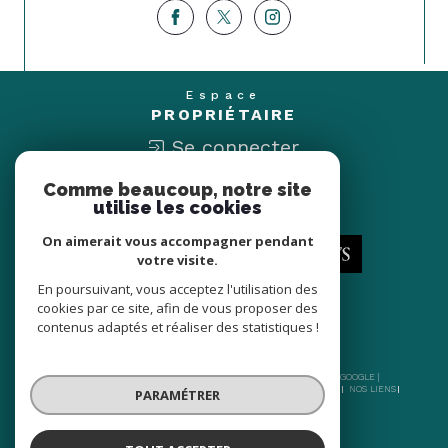
Espace
PROPRIÉTAIRE
Se connecter
Comme beaucoup, notre site
Nous
utilise les cookies
ADHÉRONS
On aimerait vous accompagner pendant
votre visite.
En poursuivant, vous acceptez l'utilisation des
cookies par ce site, afin de vous proposer des
contenus adaptés et réaliser des statistiques !
© 2026 | TOUS DROITS RÉSERVÉS | TRADUCTION POWERED BY GOOGLE |
NOS HONORAIRES
PLAN DU SITE
MENTIONS LÉGALES
ADMIN
NOS LIENS
PARAMÉTRER
POLITIQUE RGPD
COOKIES