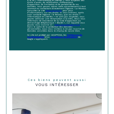
à la loi « informatique et libertés », vous disposez des
droits d’accès, de rectification, d’effacement,
d’opposition, de limitation et de portabilité de vos
données. Vous pouvez retirer votre consentement à tout
moment en contactant directement l’Agence / Le Réseau.
Consultez le site
https://cnil.fr/fr
pour plus
d’informations sur vos droits. Si vous estimez, après
avoir contacté l'Agence / le Réseau, que vos droits «
Informatique et Libertés » ne sont pas respectés, vous
pouvez adresser une réclamation à la CNIL. Nous vous
informons de l’existence de la liste d'opposition au
démarchage téléphonique « Bloctel », sur laquelle vous
pouvez vous inscrire ici :
https://www.bloctel.gouv.fr
.
Dans le cadre de la protection des Données
personnelles, nous vous invitons à ne pas inscrire de
Données sensibles dans le champ de saisie libre.
Ce site est protégé par reCAPTCHA, les
Politiques de
Confidentialité
et es
Conditions d'utilisation
de
Google s'appliquent.
Ces biens peuvent aussi
VOUS INTÉRESSER