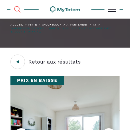
ACCUEIL
VENTE
VAUCRESSON
APPARTEMENT
T3
VAUCRESSON 3 PIECES LUMINEUX DANS UN ECRIN DE VERDURE AVEC
BALCON ET PARKING
Retour aux résultats
PRIX EN BAISSE