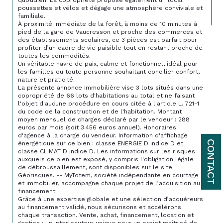
poussettes et vélos et dégage une atmosphère conviviale et 
familiale.

À proximité immédiate de la forêt, à moins de 10 minutes à 
pied de la gare de Vaucresson et proche des commerces et 
des établissements scolaires, ce 3 pièces est parfait pour 
profiter d’un cadre de vie paisible tout en restant proche de 
toutes les commodités.

Un véritable havre de paix, calme et fonctionnel, idéal pour 
les familles ou toute personne souhaitant concilier confort, 
nature et praticité.

La présente annonce immobilière vise 3 lots situés dans une 
copropriété de 66 lots d'habitations au total et ne faisant 
l'objet d'aucune procédure en cours citée à l'article L. 721-1 
du code de la construction et de l'habitation. Montant 
moyen mensuel de charges déclaré par le vendeur : 288 
euros par mois (soit 3.456 euros annuel). Honoraires 
d'agence à la charge du vendeur. Information d'affichage 
CONTACT
énergétique sur ce bien : classe ENERGIE D indice D et 
classe CLIMAT D indice D. Les informations sur les risques 
auxquels ce bien est exposé, y compris l'obligation légale 
de débroussaillement, sont disponibles sur le site 
Géorisques. -- MyTotem, société indépendante en courtage 
et immobilier, accompagne chaque projet de l’acquisition au 
financement.

Grâce à une expertise globale et une sélection d’acquéreurs 
au financement validé, nous sécurisons et accélérons 
chaque transaction. Vente, achat, financement, location et 
gestion : un interlocuteur unique pour un projet maîtrisé de 