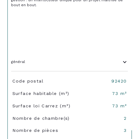
bout en bout.

général
TRAD_SIROCCO_Caracteristique
Valeurs
Code postal
92420
Surface habitable (m²)
73 m²
Surface loi Carrez (m²)
73 m²
Nombre de chambre(s)
2
Nombre de pièces
3