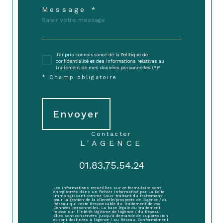
Message *
J'ai pris connaissance de la Politique de
confidentialité et des informations relatives au
traitement de mes données personnelles (*)*
* Champ obligatoire
Envoyer
contacter
L'AGENCE
01.83.75.54.24
Les informations recueillies sur ce formulaire sont
enregistrées dans un fichier informatisé par La Boite
Immo agissant comme Sous-traitant du traitement
pour la gestion de la clientèle/prospects de l'Agence / du
Réseau qui reste Responsable du Traitement de vos
Données personnelles. La base légale du traitement
repose sur l'intérêt légitime de l'Agence / du Réseau.
Elles sont conservées jusqu'à demande de suppression
et sont destinées à l'Agence / au Réseau. Conformément