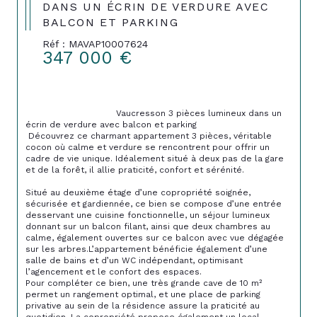
DANS UN ÉCRIN DE VERDURE AVEC
BALCON ET PARKING
Réf : MAVAP10007624
347 000 €
                                Vaucresson 3 pièces lumineux dans un 
écrin de verdure avec balcon et parking

 Découvrez ce charmant appartement 3 pièces, véritable 
cocon où calme et verdure se rencontrent pour offrir un 
cadre de vie unique. Idéalement situé à deux pas de la gare 
et de la forêt, il allie praticité, confort et sérénité.

Situé au deuxième étage d’une copropriété soignée, 
sécurisée et gardiennée, ce bien se compose d’une entrée 
desservant une cuisine fonctionnelle, un séjour lumineux 
donnant sur un balcon filant, ainsi que deux chambres au 
calme, également ouvertes sur ce balcon avec vue dégagée 
sur les arbres.L’appartement bénéficie également d’une 
salle de bains et d’un WC indépendant, optimisant 
l’agencement et le confort des espaces. 

Pour compléter ce bien, une très grande cave de 10 m² 
permet un rangement optimal, et une place de parking 
privative au sein de la résidence assure la praticité au 
quotidien. La copropriété propose également un local 