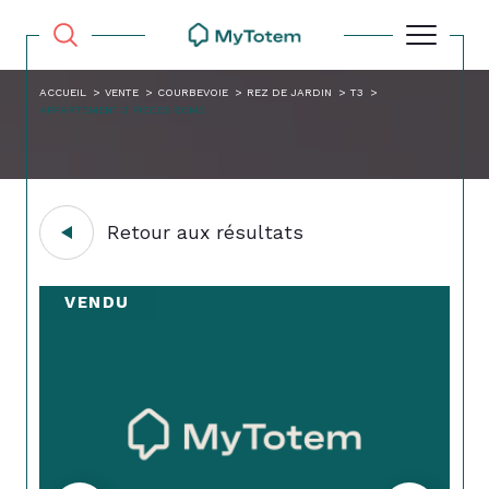
ACCUEIL
VENTE
COURBEVOIE
REZ DE JARDIN
T3
APPARTEMENT 3 PIECES 60M2
Retour aux résultats
VENDU