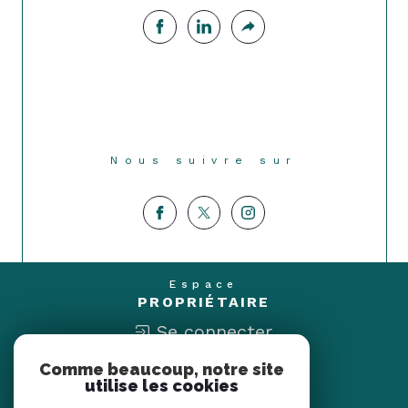
Nous suivre sur
Espace
PROPRIÉTAIRE
Se connecter
Comme beaucoup, notre site
Nous
utilise les cookies
ADHÉRONS