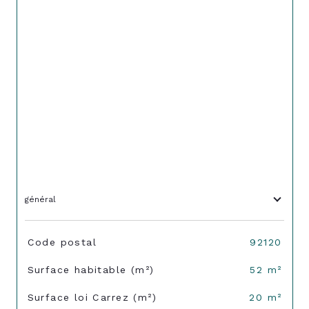
général
TRAD_SIROCCO_Caracteristique
Valeurs
Code postal
92120
Surface habitable (m²)
52 m²
Surface loi Carrez (m²)
20 m²