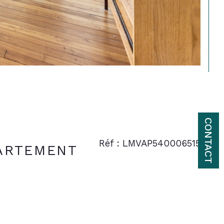
CONTACT
Réf : LMVAP540006515
PARTEMENT