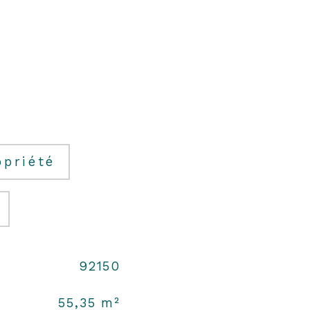
opriété
92150
55,35 m²