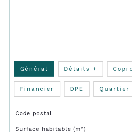
Général
Détails +
Copr
Financier
DPE
Quartier
TRAD_SIROCCO_Caracteristique
Valeurs
Code postal
Surface habitable (m²)