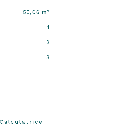
55,06 m²
1
2
3
Calculatrice