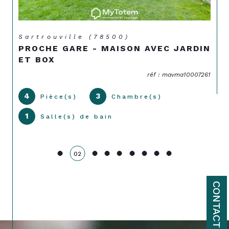
Sartrouville (78500)
PROCHE GARE - MAISON AVEC JARDIN
ET BOX
réf : mavma10007261
4
3
Pièce(s)
Chambre(s)
1
Salle(s) de bain
02
CONTACT