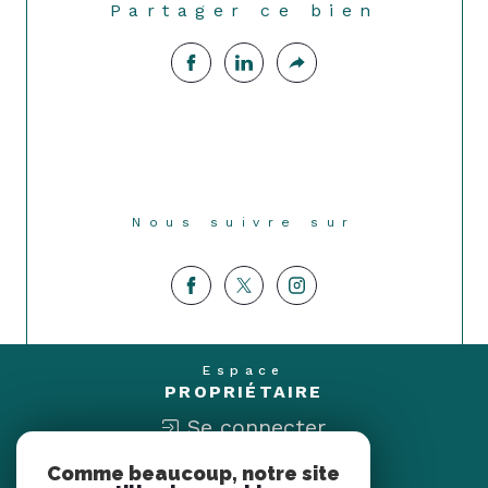
Partager ce bien
Nous suivre sur
Espace
PROPRIÉTAIRE
Se connecter
Comme beaucoup, notre site
Nous