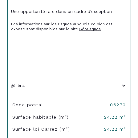
Une opportunité rare dans un cadre d'exception !
Les informations sur les risques auxquels ce bien est 
exposé sont disponibles sur le site 
Géorisques
général
TRAD_SIROCCO_Caracteristique
Valeurs
Code postal
06270
Surface habitable (m²)
24,22 m²
Surface loi Carrez (m²)
24,22 m²