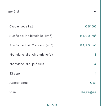
général
TRAD_SIROCCO_Caracteristique
Valeurs
Code postal
06100
Surface habitable (m²)
81,20 m²
Surface loi Carrez (m²)
81,20 m²
Nombre de chambre(s)
3
Nombre de pièces
4
Etage
1
Ascenseur
OUI
Vue
dégagée
Nos