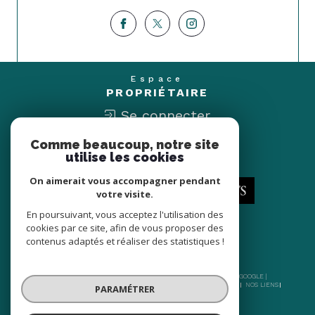
Espace
PROPRIÉTAIRE
Se connecter
Comme beaucoup, notre site
Nous
utilise les cookies
ADHÉRONS
On aimerait vous accompagner pendant
votre visite.
En poursuivant, vous acceptez l'utilisation des
cookies par ce site, afin de vous proposer des
contenus adaptés et réaliser des statistiques !
© 2026 | TOUS DROITS RÉSERVÉS | TRADUCTION POWERED BY GOOGLE |
NOS HONORAIRES
PLAN DU SITE
MENTIONS LÉGALES
ADMIN
NOS LIENS
PARAMÉTRER
POLITIQUE RGPD
COOKIES