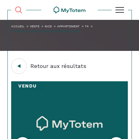
ACCUEIL
VENTE
NICE
APPARTEMENT
T4
4 PIECES DE 82M LIBERATION BORRIGLIONE
Retour aux résultats
VENDU