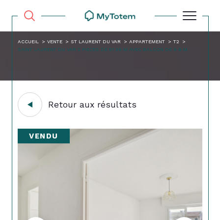
ACCUEIL
VENTE
ST LAURENT DU VAR
APPARTEMENT
T2
SAINT LAURENT DU VAR 2 PIECES DE 51 36 M AVEC BALCON DE 9 6 M
Retour aux résultats
VENDU