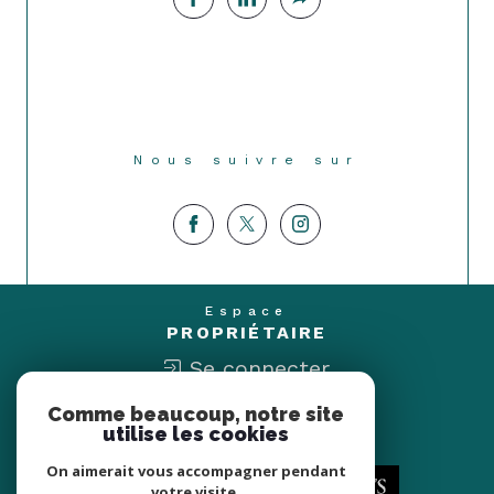
Nous suivre sur
Espace
PROPRIÉTAIRE
Se connecter
Comme beaucoup, notre site
Nous
utilise les cookies
ADHÉRONS
On aimerait vous accompagner pendant
votre visite.