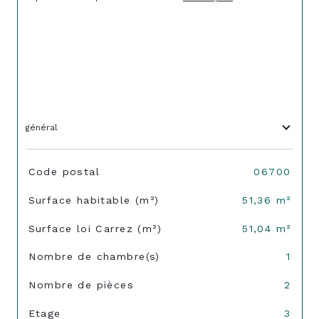
général
TRAD_SIROCCO_Caracteristique
Valeurs
Code postal
06700
Surface habitable (m²)
51,36 m²
Surface loi Carrez (m²)
51,04 m²
Nombre de chambre(s)
1
Nombre de pièces
2
Etage
3