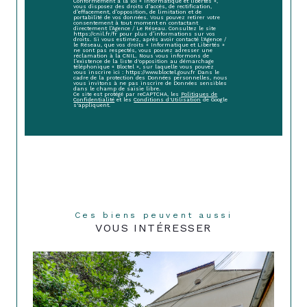
Conformément à la loi « informatique et libertés »,
vous disposez des droits d’accès, de rectification,
d’effacement, d’opposition, de limitation et de
portabilité de vos données. Vous pouvez retirer votre
consentement à tout moment en contactant
directement l’Agence / Le Réseau. Consultez le site
https://cnil.fr/fr pour plus d’informations sur vos
droits. Si vous estimez, après avoir contacté l'Agence /
le Réseau, que vos droits « Informatique et Libertés »
ne sont pas respectés, vous pouvez adresser une
réclamation à la CNIL. Nous vous informons de
l’existence de la liste d'opposition au démarchage
téléphonique « Bloctel », sur laquelle vous pouvez
vous inscrire ici : https://www.bloctel.gouv.fr Dans le
cadre de la protection des Données personnelles, nous
vous invitons à ne pas inscrire de Données sensibles
dans le champ de saisie libre.
Ce site est protégé par reCAPTCHA, les
Politiques de
Confidentialité
et les
Conditions d'Utilisation
de Google
s'appliquent.
Ces biens peuvent aussi
VOUS INTÉRESSER