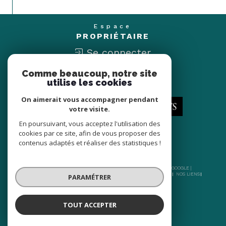
Espace
PROPRIÉTAIRE
Se connecter
Comme beaucoup, notre site
Nous
utilise les cookies
ADHÉRONS
On aimerait vous accompagner pendant
votre visite.
En poursuivant, vous acceptez l'utilisation des
cookies par ce site, afin de vous proposer des
contenus adaptés et réaliser des statistiques !
© 2026 | TOUS DROITS RÉSERVÉS | TRADUCTION POWERED BY GOOGLE |
NOS HONORAIRES
PLAN DU SITE
MENTIONS LÉGALES
ADMIN
NOS LIENS
PARAMÉTRER
POLITIQUE RGPD
COOKIES
TOUT ACCEPTER