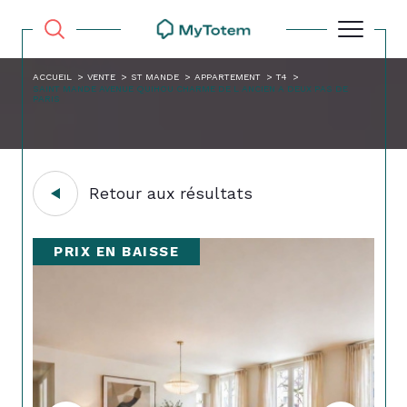
ACCUEIL
VENTE
ST MANDE
APPARTEMENT
T4
SAINT MANDE AVENUE QUIHOU CHARME DE L ANCIEN A DEUX PAS DE
PARIS
Retour aux résultats
PRIX EN BAISSE