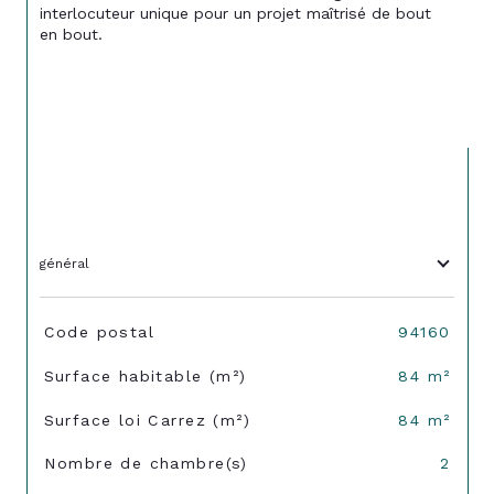
interlocuteur unique pour un projet maîtrisé de bout 
en bout.
général
TRAD_SIROCCO_Caracteristique
Valeurs
Code postal
94160
Surface habitable (m²)
84 m²
Surface loi Carrez (m²)
84 m²
Nombre de chambre(s)
2