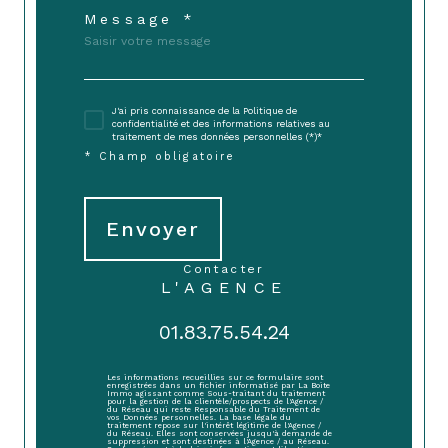
Message *
J'ai pris connaissance de la Politique de
confidentialité et des informations relatives au
traitement de mes données personnelles (*)*
* Champ obligatoire
Envoyer
contacter
L'AGENCE
01.83.75.54.24
Les informations recueillies sur ce formulaire sont
enregistrées dans un fichier informatisé par La Boite
Immo agissant comme Sous-traitant du traitement
pour la gestion de la clientèle/prospects de l'Agence /
du Réseau qui reste Responsable du Traitement de
vos Données personnelles. La base légale du
traitement repose sur l'intérêt légitime de l'Agence /
du Réseau. Elles sont conservées jusqu'à demande de
suppression et sont destinées à l'Agence / au Réseau.