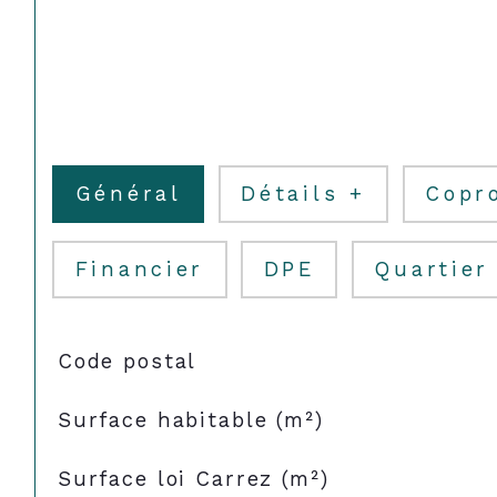
Général
Détails +
Copr
Financier
DPE
Quartier
TRAD_SIROCCO_Caracteristique
Valeurs
Code postal
Surface habitable (m²)
Surface loi Carrez (m²)