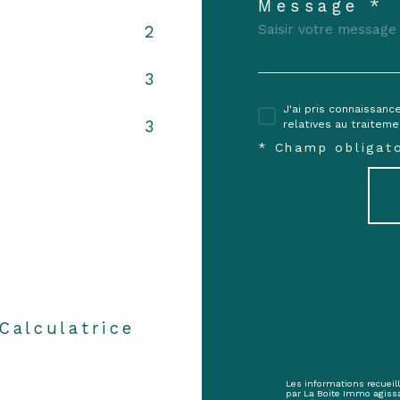
Message *
2
3
J'ai pris connaissanc
3
relatives au traitem
* Champ obligato
Calculatrice
Les informations recueill
par La Boite Immo agiss