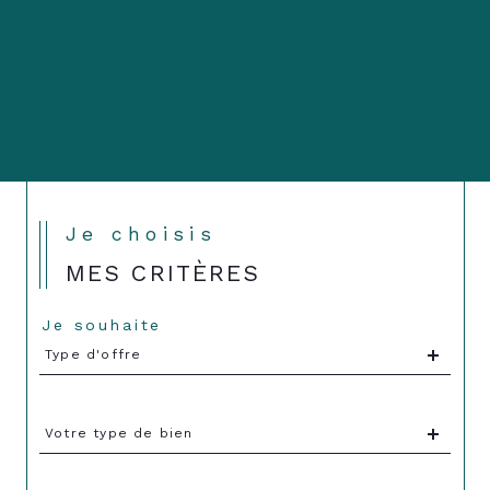
Je choisis
MES CRITÈRES
Je souhaite
Type
Type d'offre
d'offre
Type
Votre type de bien
d'offre