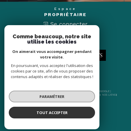
Espace
PROPRIÉTAIRE
Se connecter
Comme beaucoup, notre site
Nous
utilise les cookies
ADHÉRONS
On aimerait vous accompagner pendant
votre visite.
En poursuivant, vous acceptez l'utilisation des
cookies par ce site, afin de vous proposer des
contenus adaptés et réaliser des statistiques !
© 2026 | TOUS DROITS RÉSERVÉS | TRADUCTION POWERED BY GOOGLE |
NOS HONORAIRES
PLAN DU SITE
MENTIONS LÉGALES
ADMIN
NOS LIENS
PARAMÉTRER
POLITIQUE RGPD
COOKIES
TOUT ACCEPTER