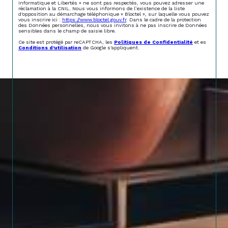
Informatique et Libertés » ne sont pas respectés, vous pouvez adresser une
réclamation à la CNIL. Nous vous informons de l’existence de la liste
d'opposition au démarchage téléphonique « Bloctel », sur laquelle vous pouvez
vous inscrire ici :
https://www.bloctel.gouv.fr
. Dans le cadre de la protection
des Données personnelles, nous vous invitons à ne pas inscrire de Données
sensibles dans le champ de saisie libre.
Ce site est protégé par reCAPTCHA, les
Politiques de Confidentialité
et es
Conditions d'utilisation
de Google s'appliquent.