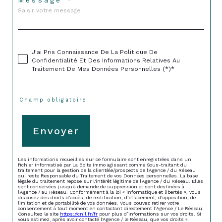
Message *
J'ai Pris Connaissance De La Politique De
Confidentialité Et Des Informations Relatives Au
Traitement De Mes Données Personnelles (*)*
* Champ obligatoire
Envoyer
Les informations recueillies sur ce formulaire sont enregistrées dans un
fichier informatisé par La Boite Immo agissant comme Sous-traitant du
traitement pour la gestion de la clientèle/prospects de l'Agence / du Réseau
qui reste Responsable du Traitement de vos Données personnelles. La base
légale du traitement repose sur l'intérêt légitime de l'Agence / du Réseau. Elles
sont conservées jusqu'à demande de suppression et sont destinées à
l'Agence / au Réseau. Conformément à la loi « informatique et libertés », vous
disposez des droits d’accès, de rectification, d’effacement, d’opposition, de
limitation et de portabilité de vos données. Vous pouvez retirer votre
consentement à tout moment en contactant directement l’Agence / Le Réseau.
Consultez le site
https://cnil.fr/fr
pour plus d’informations sur vos droits. Si
vous estimez, après avoir contacté l'Agence / le Réseau, que vos droits «