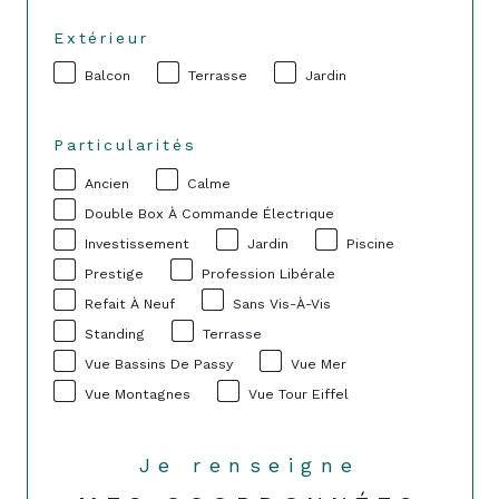
Extérieur
Balcon
Terrasse
Jardin
Particularités
Ancien
Calme
Double Box À Commande Électrique
Investissement
Jardin
Piscine
Prestige
Profession Libérale
Refait À Neuf
Sans Vis-À-Vis
Standing
Terrasse
Vue Bassins De Passy
Vue Mer
Vue Montagnes
Vue Tour Eiffel
Je renseigne