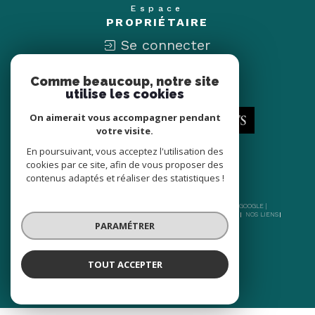
Espace
PROPRIÉTAIRE
Se connecter
Comme beaucoup, notre site
Nous
ADHÉRONS
utilise les cookies
On aimerait vous accompagner pendant
votre visite.
En poursuivant, vous acceptez l'utilisation des
cookies par ce site, afin de vous proposer des
contenus adaptés et réaliser des statistiques !
© 2026 | TOUS DROITS RÉSERVÉS | TRADUCTION POWERED BY GOOGLE |
NOS HONORAIRES
PLAN DU SITE
MENTIONS LÉGALES
ADMIN
NOS LIENS
PARAMÉTRER
POLITIQUE RGPD
COOKIES
TOUT ACCEPTER