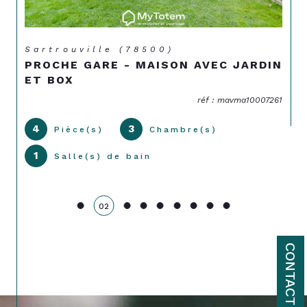
Sartrouville (78500)
PROCHE GARE - MAISON AVEC JARDIN
ET BOX
réf : mavma10007261
4
3
Pièce(s)
Chambre(s)
1
Salle(s) de bain
02
CONTACT