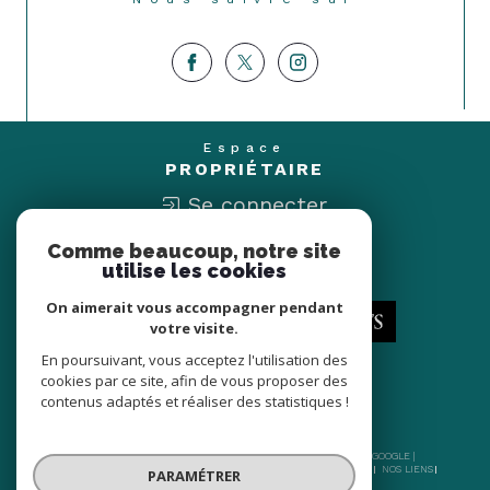
Espace
PROPRIÉTAIRE
Se connecter
Comme beaucoup, notre site
Nous
utilise les cookies
ADHÉRONS
On aimerait vous accompagner pendant
votre visite.
En poursuivant, vous acceptez l'utilisation des
cookies par ce site, afin de vous proposer des
contenus adaptés et réaliser des statistiques !
© 2026 | TOUS DROITS RÉSERVÉS | TRADUCTION POWERED BY GOOGLE |
NOS HONORAIRES
PLAN DU SITE
MENTIONS LÉGALES
ADMIN
NOS LIENS
PARAMÉTRER
POLITIQUE RGPD
COOKIES