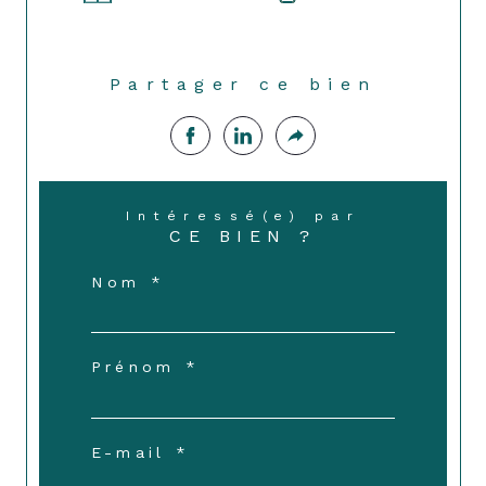
Partager ce bien
Intéressé(e) par
CE BIEN ?
Nom *
Prénom *
E-mail *