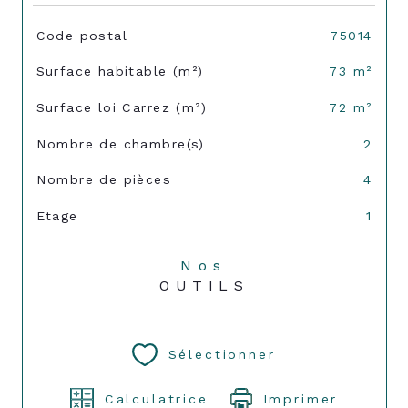
TRAD_SIROCCO_Caracteristique
Valeurs
Code postal
75014
Surface habitable (m²)
73 m²
Surface loi Carrez (m²)
72 m²
Nombre de chambre(s)
2
Nombre de pièces
4
Etage
1
Nos
OUTILS
Sélectionner
Calculatrice
Imprimer