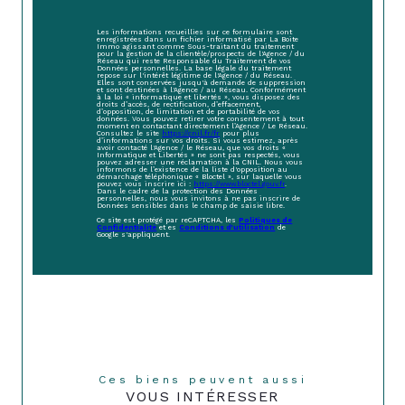
Les informations recueillies sur ce formulaire sont
enregistrées dans un fichier informatisé par La Boite
Immo agissant comme Sous-traitant du traitement
pour la gestion de la clientèle/prospects de l'Agence / du
Réseau qui reste Responsable du Traitement de vos
Données personnelles. La base légale du traitement
repose sur l'intérêt légitime de l'Agence / du Réseau.
Elles sont conservées jusqu'à demande de suppression
et sont destinées à l'Agence / au Réseau. Conformément
à la loi « informatique et libertés », vous disposez des
droits d’accès, de rectification, d’effacement,
d’opposition, de limitation et de portabilité de vos
données. Vous pouvez retirer votre consentement à tout
moment en contactant directement l’Agence / Le Réseau.
Consultez le site
https://cnil.fr/fr
pour plus
d’informations sur vos droits. Si vous estimez, après
avoir contacté l'Agence / le Réseau, que vos droits «
Informatique et Libertés » ne sont pas respectés, vous
pouvez adresser une réclamation à la CNIL. Nous vous
informons de l’existence de la liste d'opposition au
démarchage téléphonique « Bloctel », sur laquelle vous
pouvez vous inscrire ici :
https://www.bloctel.gouv.fr
.
Dans le cadre de la protection des Données
personnelles, nous vous invitons à ne pas inscrire de
Données sensibles dans le champ de saisie libre.
Ce site est protégé par reCAPTCHA, les
Politiques de
Confidentialité
et es
Conditions d'utilisation
de
Google s'appliquent.
Ces biens peuvent aussi
VOUS INTÉRESSER