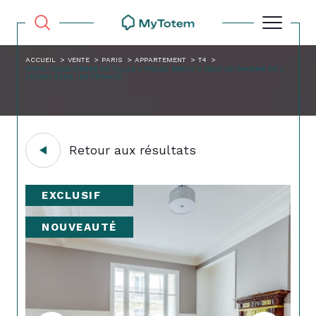
ACCUEIL
VENTE
PARIS
APPARTEMENT
T4
PARIS 14EME PIERRE DE TAILLE 4 PIECES REFAIT A NEUF LE CHARME DE L
ANCIEN SANS LES TRAVAUX
Retour aux résultats
EXCLUSIF
NOUVEAUTÉ