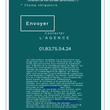
traitement de mes données personnelles (*)*
* Champ obligatoire
Envoyer
contacter
L'AGENCE
01.83.75.54.24
Les informations recueillies sur ce formulaire sont
enregistrées dans un fichier informatisé par La Boite
Immo agissant comme Sous-traitant du traitement
pour la gestion de la clientèle/prospects de l'Agence / du
Réseau qui reste Responsable du Traitement de vos
Données personnelles. La base légale du traitement
repose sur l'intérêt légitime de l'Agence / du Réseau.
Elles sont conservées jusqu'à demande de suppression
et sont destinées à l'Agence / au Réseau. Conformément
à la loi « informatique et libertés », vous disposez des
droits d’accès, de rectification, d’effacement,
d’opposition, de limitation et de portabilité de vos
données. Vous pouvez retirer votre consentement à tout
moment en contactant directement l’Agence / Le Réseau.
Consultez le site
https://cnil.fr/fr
pour plus
d’informations sur vos droits. Si vous estimez, après
avoir contacté l'Agence / le Réseau, que vos droits «
Informatique et Libertés » ne sont pas respectés, vous
pouvez adresser une réclamation à la CNIL. Nous vous
informons de l’existence de la liste d'opposition au
démarchage téléphonique « Bloctel », sur laquelle vous
pouvez vous inscrire ici :
https://www.bloctel.gouv.fr
.
Dans le cadre de la protection des Données
personnelles, nous vous invitons à ne pas inscrire de
Données sensibles dans le champ de saisie libre.