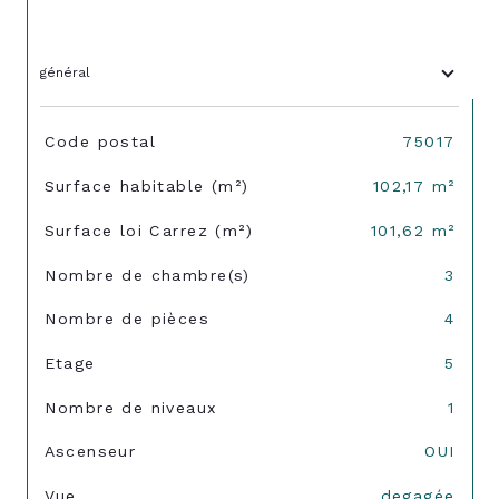
général
TRAD_SIROCCO_Caracteristique
Valeurs
Code postal
75017
Surface habitable (m²)
102,17 m²
Surface loi Carrez (m²)
101,62 m²
Nombre de chambre(s)
3
Nombre de pièces
4
Etage
5
Nombre de niveaux
1
Ascenseur
OUI
Vue
degagée