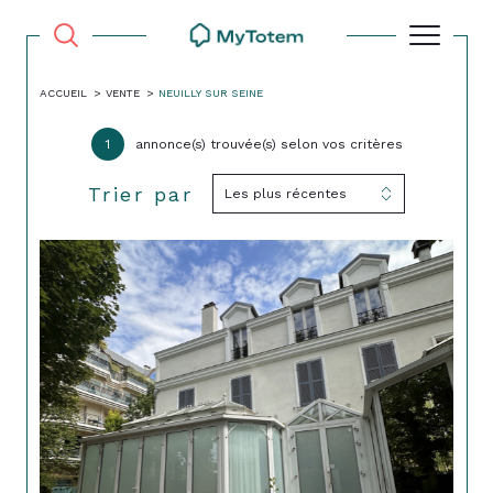
ACCUEIL
VENTE
NEUILLY SUR SEINE
1
annonce(s) trouvée(s) selon vos critères
Trier par
Les plus récentes