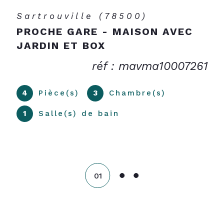
Sartrouville (78500)
PROCHE GARE - MAISON AVEC
JARDIN ET BOX
réf : mavma10007261
4
Pièce(s)
3
Chambre(s)
1
Salle(s) de bain
01