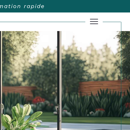
imation rapide
Filtrer
Réinitialiser les filtres