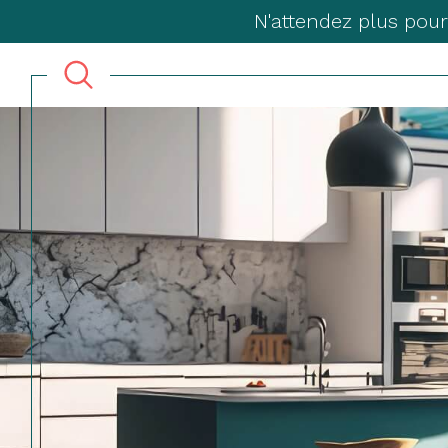
N'attendez plus pour
Acheter
Lo
TYPE DE BIEN
de l'ancien
à l'a
du neuf
en sa
de l'immo pro
de l