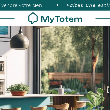
 vendre votre bien
Faites une est
Voir les
82
annonces
uer
Estimer
BUDGET
nnée
isonnier
'immo pro