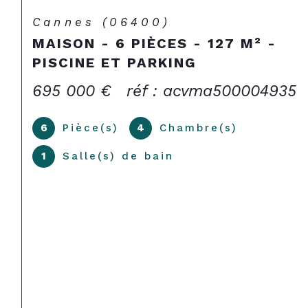
Cannes (06400)
MAISON - 6 PIÈCES - 127 M² -
PISCINE ET PARKING
695 000 €
réf : acvma500004935
6
Pièce(s)
4
Chambre(s)
1
Salle(s) de bain