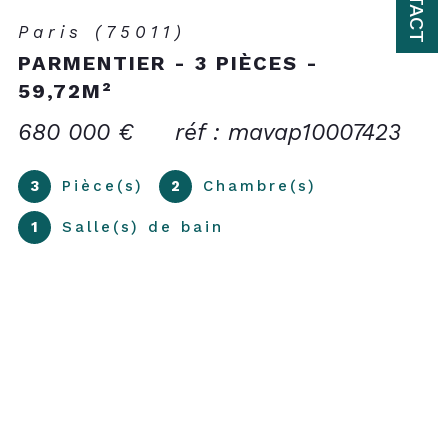
Paris (75011)
PARMENTIER - 3 PIÈCES -
59,72M²
680 000 €
réf : mavap10007423
3
Pièce(s)
2
Chambre(s)
1
Salle(s) de bain