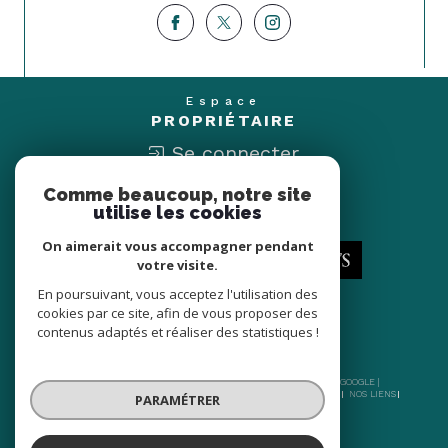
Espace
PROPRIÉTAIRE
Se connecter
Comme beaucoup, notre site
Nous
utilise les cookies
ADHÉRONS
On aimerait vous accompagner pendant
votre visite.
En poursuivant, vous acceptez l'utilisation des
cookies par ce site, afin de vous proposer des
contenus adaptés et réaliser des statistiques !
© 2026 | TOUS DROITS RÉSERVÉS | TRADUCTION POWERED BY GOOGLE |
NOS HONORAIRES
PLAN DU SITE
MENTIONS LÉGALES
ADMIN
NOS LIENS
PARAMÉTRER
POLITIQUE RGPD
COOKIES