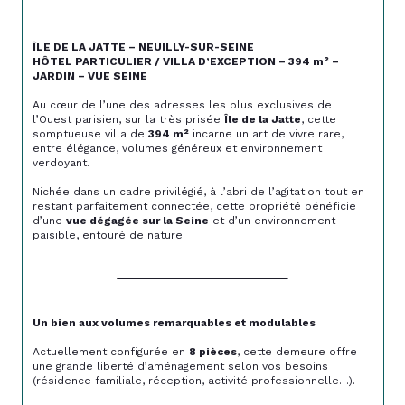
ÎLE DE LA JATTE – NEUILLY-SUR-SEINE
HÔTEL PARTICULIER / VILLA D’EXCEPTION – 394 m² – 
JARDIN – VUE SEINE
Au cœur de l’une des adresses les plus exclusives de 
l’Ouest parisien, sur la très prisée 
Île de la Jatte
, cette 
somptueuse villa de 
394 m²
 incarne un art de vivre rare, 
entre élégance, volumes généreux et environnement 
verdoyant.
Nichée dans un cadre privilégié, à l’abri de l’agitation tout en 
restant parfaitement connectée, cette propriété bénéficie 
d’une 
vue dégagée sur la Seine
 et d’un environnement 
paisible, entouré de nature.
Un bien aux volumes remarquables et modulables
Actuellement configurée en 
8 pièces
, cette demeure offre 
une grande liberté d’aménagement selon vos besoins 
(résidence familiale, réception, activité professionnelle…).