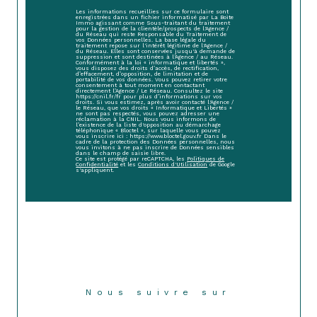
Les informations recueillies sur ce formulaire sont
enregistrées dans un fichier informatisé par La Boite
Immo agissant comme Sous-traitant du traitement
pour la gestion de la clientèle/prospects de l'Agence /
du Réseau qui reste Responsable du Traitement de
vos Données personnelles. La base légale du
traitement repose sur l'intérêt légitime de l'Agence /
du Réseau. Elles sont conservées jusqu'à demande de
suppression et sont destinées à l'Agence / au Réseau.
Conformément à la loi « informatique et libertés »,
vous disposez des droits d’accès, de rectification,
d’effacement, d’opposition, de limitation et de
portabilité de vos données. Vous pouvez retirer votre
consentement à tout moment en contactant
directement l’Agence / Le Réseau. Consultez le site
https://cnil.fr/fr pour plus d’informations sur vos
droits. Si vous estimez, après avoir contacté l'Agence /
le Réseau, que vos droits « Informatique et Libertés »
ne sont pas respectés, vous pouvez adresser une
réclamation à la CNIL. Nous vous informons de
l’existence de la liste d'opposition au démarchage
téléphonique « Bloctel », sur laquelle vous pouvez
vous inscrire ici : https://www.bloctel.gouv.fr Dans le
cadre de la protection des Données personnelles, nous
vous invitons à ne pas inscrire de Données sensibles
dans le champ de saisie libre.
Ce site est protégé par reCAPTCHA, les
Politiques de
Confidentialité
et les
Conditions d'Utilisation
de Google
s'appliquent.
Nous suivre sur