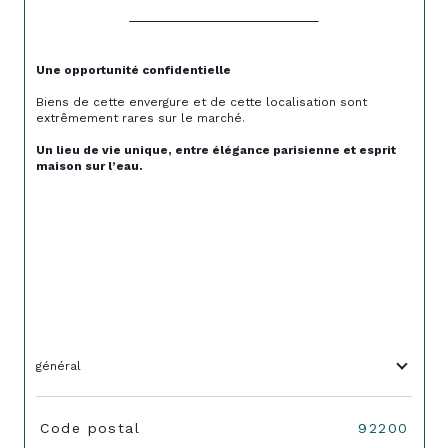
Une opportunité confidentielle
Biens de cette envergure et de cette localisation sont 
extrêmement rares sur le marché.
Un lieu de vie unique, entre élégance parisienne et esprit 
maison sur l’eau.
général
TRAD_SIROCCO_Caracteristique
Valeurs
Code postal
92200