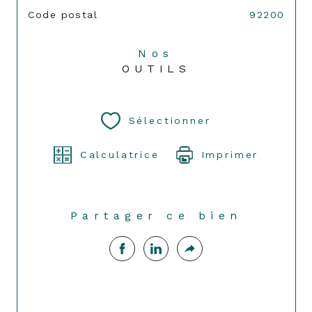
TRAD_SIROCCO_Caracteristique
Valeurs
Code postal
92200
Nos
OUTILS
Sélectionner
Calculatrice
Imprimer
Partager ce bien