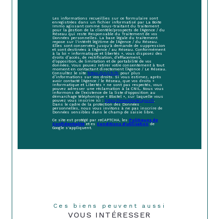
Les informations recueillies sur ce formulaire sont
enregistrées dans un fichier informatisé par La Boite
Immo agissant comme Sous-traitant du traitement
pour la gestion de la clientèle/prospects de l'Agence / du
Réseau qui reste Responsable du Traitement de vos
Données personnelles. La base légale du traitement
repose sur l'intérêt légitime de l'Agence / du Réseau.
Elles sont conservées jusqu'à demande de suppression
et sont destinées à l'Agence / au Réseau. Conformément
à la loi « informatique et libertés », vous disposez des
droits d’accès, de rectification, d’effacement,
d’opposition, de limitation et de portabilité de vos
données. Vous pouvez retirer votre consentement à tout
moment en contactant directement l’Agence / Le Réseau.
Consultez le site
https://cnil.fr/fr
pour plus
d’informations sur vos droits. Si vous estimez, après
avoir contacté l'Agence / le Réseau, que vos droits «
Informatique et Libertés » ne sont pas respectés, vous
pouvez adresser une réclamation à la CNIL. Nous vous
informons de l’existence de la liste d'opposition au
démarchage téléphonique « Bloctel », sur laquelle vous
pouvez vous inscrire ici :
https://www.bloctel.gouv.fr
.
Dans le cadre de la protection des Données
personnelles, nous vous invitons à ne pas inscrire de
Données sensibles dans le champ de saisie libre.
Ce site est protégé par reCAPTCHA, les
Politiques de
Confidentialité
et es
Conditions d'utilisation
de
Google s'appliquent.
Ces biens peuvent aussi
VOUS INTÉRESSER