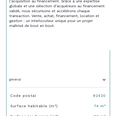
l’acquisition au financement. Grâce à une expertise 
globale et une sélection d’acquéreurs au financement 
validé, nous sécurisons et accélérons chaque 
transaction. Vente, achat, financement, location et 
gestion : un interlocuteur unique pour un projet 
maîtrisé de bout en bout.
général
TRAD_SIROCCO_Caracteristique
Valeurs
Code postal
92420
Surface habitable (m²)
74 m²