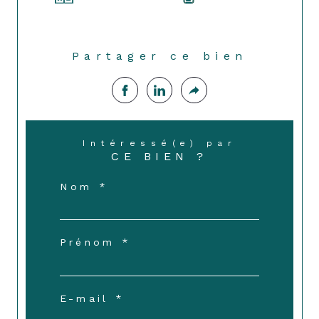
Partager ce bien
Intéressé(e) par
CE BIEN ?
Nom *
Prénom *
E-mail *