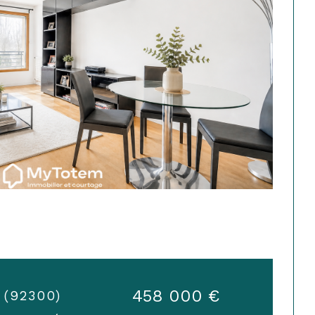
458 000 €
t (92300)