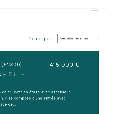
Trier par
Les plus récentes
Filtrer
Réinitialiser les filtres
415 000 €
t (92300)
CHEL -
S
 de 51.35m² en étage avec ascenseur
n. Il se compose d’une entrée avec
ace de...