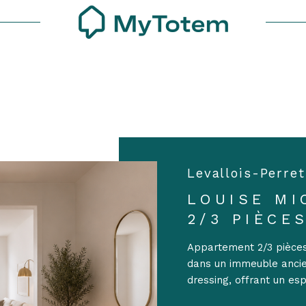
Voir les
5
annonces
uer
Estimer
1
LOCALISATION
BUDGET
nnée
isonnier
llois-Perret
Levallois-Perre
'immo pro
LOUISE MI
2/3 PIÈCE
Appartement 2/3 pièces
dans un immeuble ancie
dressing, offrant un esp