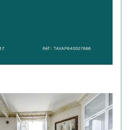
er
Réf : TAVAP640007666