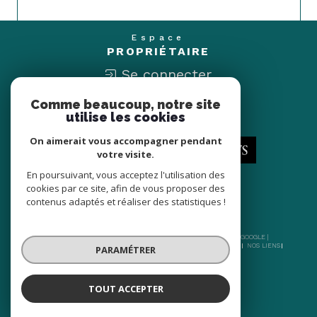
Espace
PROPRIÉTAIRE
Se connecter
Comme beaucoup, notre site
Nous
utilise les cookies
ADHÉRONS
On aimerait vous accompagner pendant
votre visite.
En poursuivant, vous acceptez l'utilisation des
cookies par ce site, afin de vous proposer des
contenus adaptés et réaliser des statistiques !
© 2026 | TOUS DROITS RÉSERVÉS | TRADUCTION POWERED BY GOOGLE |
NOS HONORAIRES
PLAN DU SITE
MENTIONS LÉGALES
ADMIN
NOS LIENS
PARAMÉTRER
POLITIQUE RGPD
COOKIES
TOUT ACCEPTER